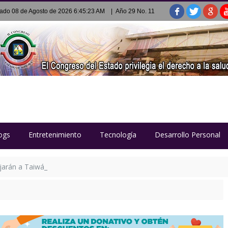
ado 08 de Agosto de 2026 6:45:23 AM
| Año 29 No. 11
ogs
Entretenimiento
Tecnología
Desarrollo Personal
jarán a Taiwán para fortalecer su formación tecnológica