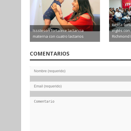
Itesca for
Isssteson fortalece lactancia
inglés con 
materna con cuatro lactarios
Richmond 
2026-08-07
2026-0
COMENTARIOS