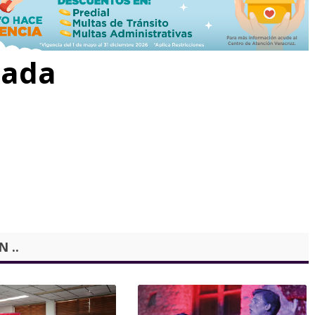
rada
 ..