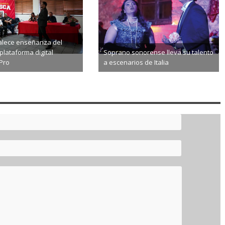
talece enseñanza del
plataforma digital
Soprano sonorense lleva su talento
Pro
a escenarios de Italia
8-07
2026-08-06