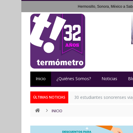
Hermosillo, Sonora, México a
Sab
Inicio
¿Quiénes Somos?
Noticias
Bl
30 estudiantes sonorenses via
ÚLTIMAS NOTICIAS
INICIO