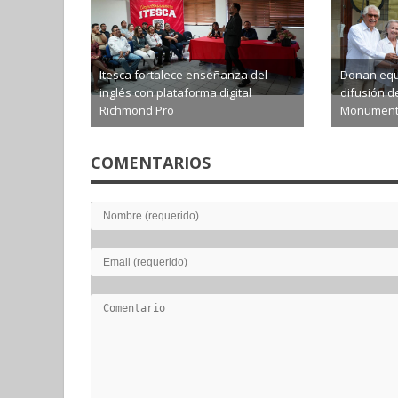
Itesca fortalece enseñanza del
Donan equi
inglés con plataforma digital
difusión d
Richmond Pro
Monumenta
2026-08-07
2026-0
COMENTARIOS