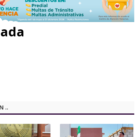
rada
 ..