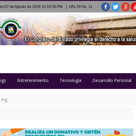
es 07 de Agosto de 2026 10:10:56 PM
| Año 29 No. 11
ogs
Entretenimiento
Tecnología
Desarrollo Personal
 inglés con plataforma digital Richmond Pro