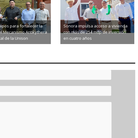
pos para fortalecer la
Sonora impulsa acceso a vivienda
el Mecanismo Antikythera
con más de 254 mdp de inversión
l de la Unison
en cuatro años
8-07
2026-08-07