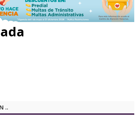
rada
 ..