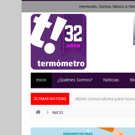
Hermosillo, Sonora, México a
Vie
Inicio
¿Quiénes Somos?
Noticias
Bl
Abren convocatoria para nueva 
ÚLTIMAS NOTICIAS
INICIO