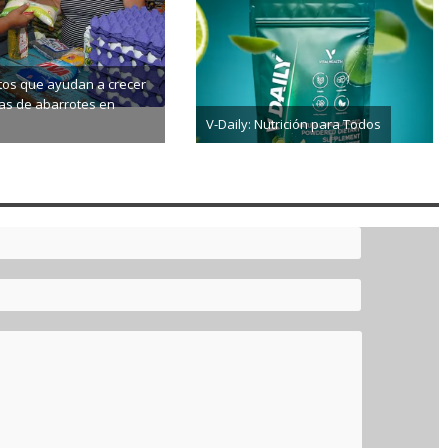
tos que ayudan a crecer
das de abarrotes en
V-Daily: Nutrición para Todos
8-03
2026-08-02