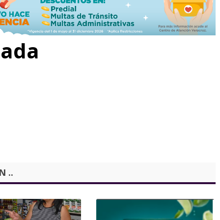
rada
 ..