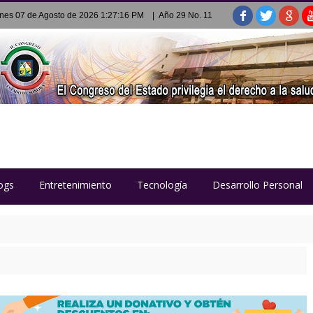
rnes 07 de Agosto de 2026 1:27:16 PM
| Año 29 No. 11
ogs
Entretenimiento
Tecnología
Desarrollo Personal
Policía Estatal Penitenciaria