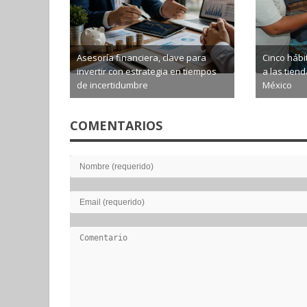
Asesoría financiera, clave para
Cinco hábi
invertir con estrategia en tiempos
a las tien
de incertidumbre
México
2026-08-05
2026-0
COMENTARIOS