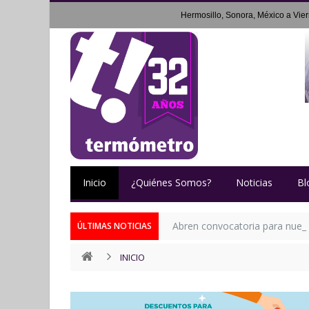
Hermosillo, Sonora, México a
Vie
Inicio
¿Quiénes Somos?
Noticias
Bl
Abren convocatoria para nueva 
ÚLTIMAS NOTICIAS
INICIO