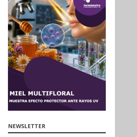
El-Sayed perfila triunfo en
Petroleras obtienen ganancias
ias demócratas al Senado en
récord por guerra e incremento en
gan
demanda energética
26-08-05
2026-08-05
NEWSLETTER