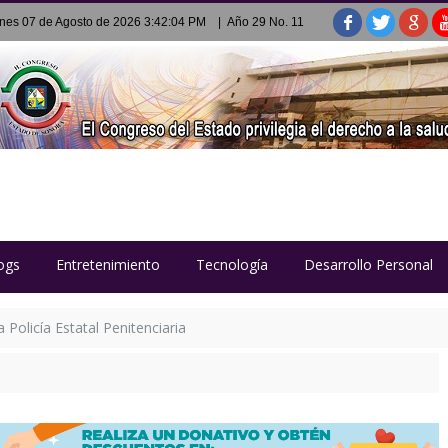
rnes 07 de Agosto de 2026 3:42:04 PM
| Año 29 No. 11
ogs
Entretenimiento
Tecnología
Desarrollo Personal
Policía Estatal Penitenciaria