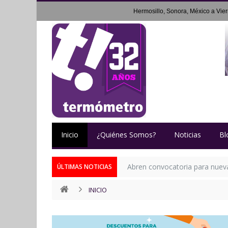
Hermosillo, Sonora, México a
Vie
Inicio
¿Quiénes Somos?
Noticias
Bl
Abren convocatoria para nueva 
ÚLTIMAS NOTICIAS
INICIO