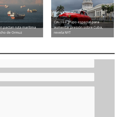
special para
Inundaciones y calor extremo dejan
Abdul 
n sobre Cuba,
cientos de afectados en Asia y
primar
Europa
Michi
2026-08-06
20