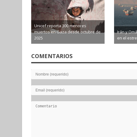
CIA crea grupo e
 de
Irán y Omán pactan ruta marítima
aumentar presió
en el estrecho de Ormuz
revela NYT
2026-08-06
2026-08-06
COMENTARIOS