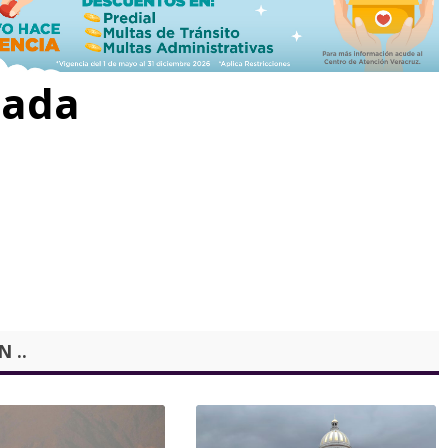
rada
 ..