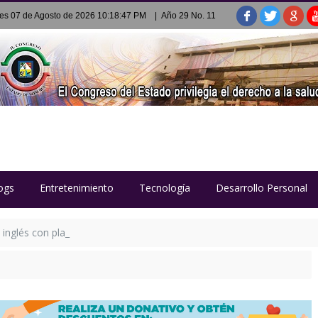
es 07 de Agosto de 2026 10:18:47 PM
| Año 29 No. 11
ogs
Entretenimiento
Tecnología
Desarrollo Personal
 inglés con plataforma digital Richmond Pro