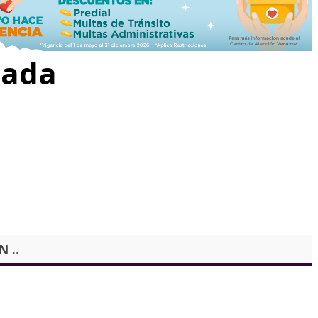
rada
 ..