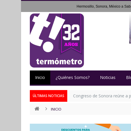
Hermosillo, Sonora, México a
Sab
Inicio
¿Quiénes Somos?
Noticias
Bl
Congreso de Sonora reúne a p
ÚLTIMAS NOTICIAS
INICIO