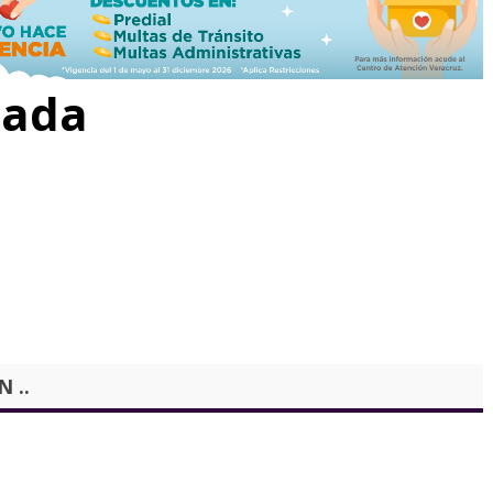
rada
 ..