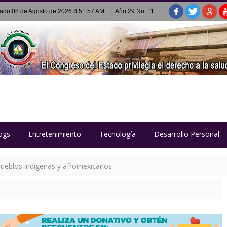
ado 08 de Agosto de 2026 8:51:57 AM
| Año 29 No. 11
ogs
Entretenimiento
Tecnología
Desarrollo Personal
ueblos indígenas y afromexicanos