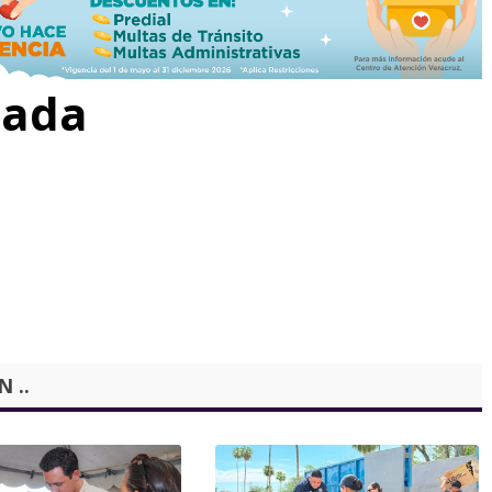
rada
 ..