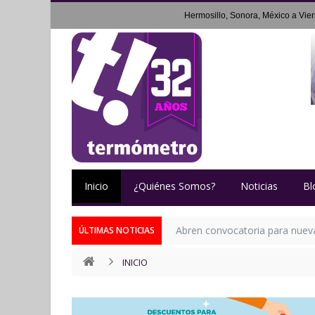
Hermosillo, Sonora, México a
Vie
Inicio
¿Quiénes Somos?
Noticias
Bl
Abren convocatoria para nueva 
ÚLTIMAS NOTICIAS
INICIO