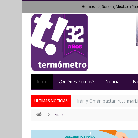
Hermosillo, Sonora, México a
Jue
Inicio
¿Quiénes Somos?
Noticias
Bl
Irán y Omán pactan ruta marí
ÚLTIMAS NOTICIAS
INICIO