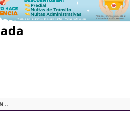
rada
 ..