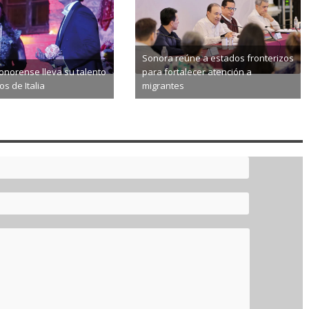
Sonora reúne a estados fronterizos
norense lleva su talento
para fortalecer atención a
s de Italia
migrantes
8-06
2026-08-06