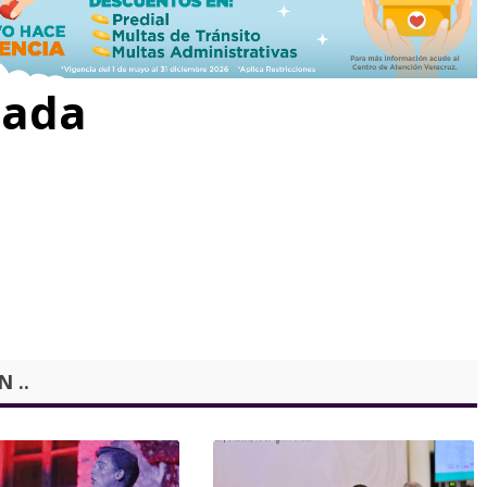
rada
 ..