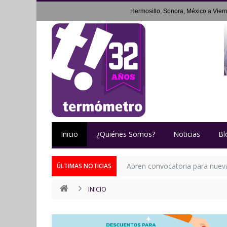
Hermosillo, Sonora, México a
Vier
Inicio
¿Quiénes Somos?
Noticias
Bl
Abren convocatoria para nueva 
ÚLTIMAS NOTICIAS
INICIO