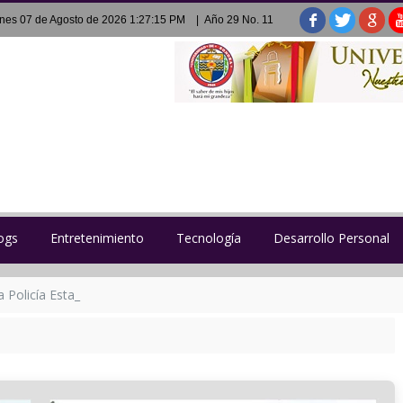
rnes 07 de Agosto de 2026 1:27:17 PM
| Año 29 No. 11
ogs
Entretenimiento
Tecnología
Desarrollo Personal
Policía Estatal Penitenciaria