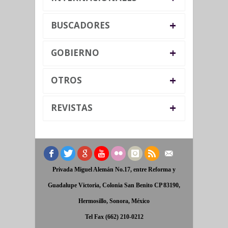
+
BUSCADORES
+
GOBIERNO
+
OTROS
+
REVISTAS
Privada Miguel Alemán No.17, entre Reforma y
Guadalupe Victoria, Colonia San Benito CP 83190,
Hermosillo, Sonora, México
Tel Fax (662) 210-0212